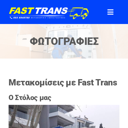
Μετάβαση
στο
Toggle
περιεχόμενο
Naviga
Αρχική
ΦΩΤΟΓΡΑΦΙΕΣ
Υπηρεσίες
Συμβουλές
Μετακομίσεις με Fast Τrans
Φωτογραφίες
Ο Στόλος μας
Επικοινωνία